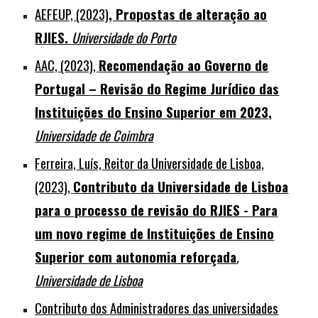
AEFEUP, (2023)
, Propostas de alteração ao
RJIES.
Universidade do Porto
AAC, (2023),
Recomendação ao Governo de
Portugal – Revisão do Regime Jurídico das
Instituições do Ensino Superior em 2023,
Universidade d
e Coimbra
F
erreira, Luís, Reitor da Universidade de Lisboa,
(2023),
Contributo da Universidade de Lisboa
para o processo de revisão do RJIES - Para
um novo regime de Instituições de Ensino
Superior com autonomia reforçada
,
Universidade de Lisboa
Contributo dos Administradores das universidades